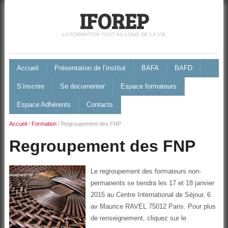
IFOREP
LA FORMATION TOUT AU LONG DE LA VIE
Accueil
Présentation de l’institut
BAFA
BAFD
S’inscrire
Se documenter
Espace formateurs
Espace Adhérents
Contacts
Accueil
/
Formation
/
Regroupement des FNP
Regroupement des FNP
Le regroupement des formateurs non-
permanents se tiendra les 17 et 18 janvier
2015 au Centre International de Séjour, 6
av Maurice RAVEL 75012 Paris. Pour plus
de renseignement, cliquez sur le