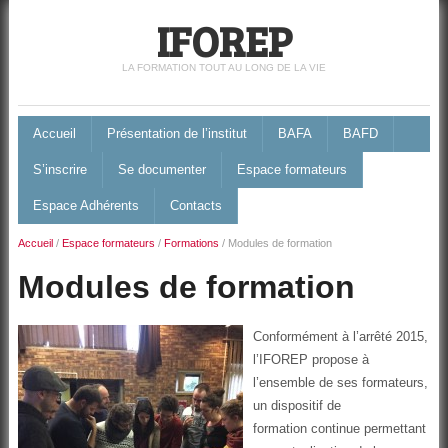
IFOREP
LA FORMATION TOUT AU LONG DE LA VIE
Accueil
Présentation de l’institut
BAFA
BAFD
S’inscrire
Se documenter
Espace formateurs
Espace Adhérents
Contacts
Accueil
/
Espace formateurs
/
Formations
/
Modules de formation
Modules de formation
Conformément à l’arrêté 2015,
l’IFOREP propose à
l’ensemble de ses formateurs,
un dispositif de
formation continue permettant