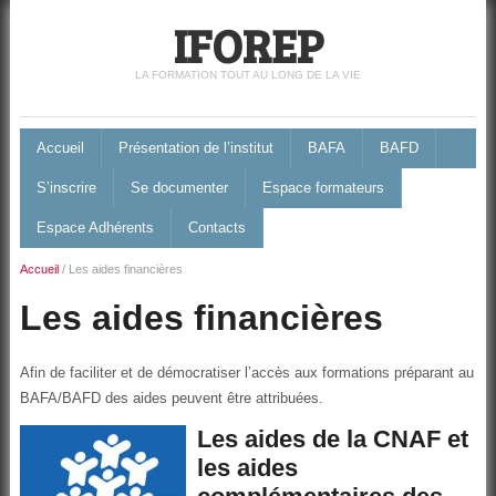
IFOREP
LA FORMATION TOUT AU LONG DE LA VIE
Accueil
Présentation de l’institut
BAFA
BAFD
S’inscrire
Se documenter
Espace formateurs
Espace Adhérents
Contacts
Accueil
/
Les aides financières
Les aides financières
Afin de faciliter et de démocratiser l’accès aux formations préparant au
BAFA/BAFD des aides peuvent être attribuées.
Les aides de la CNAF et
les aides