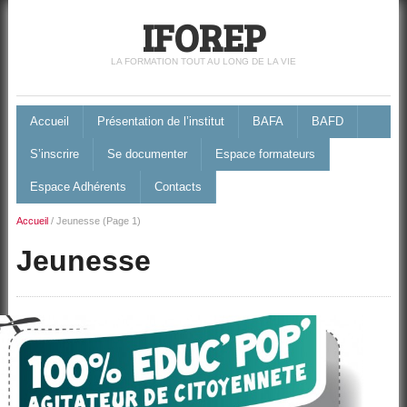
IFOREP
LA FORMATION TOUT AU LONG DE LA VIE
Accueil
Présentation de l’institut
BAFA
BAFD
S’inscrire
Se documenter
Espace formateurs
Espace Adhérents
Contacts
Accueil
/
Jeunesse
(Page 1)
Jeunesse