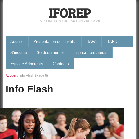
IFOREP
LA FORMATION TOUT AU LONG DE LA VIE
Accueil
Présentation de l’institut
BAFA
BAFD
S’inscrire
Se documenter
Espace formateurs
Espace Adhérents
Contacts
Accueil
/
Info Flash
(Page 6)
Info Flash