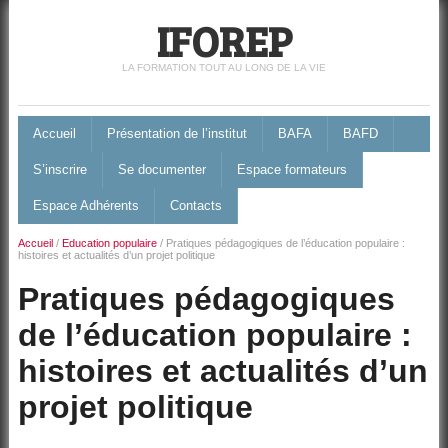
IFOREP
LA FORMATION TOUT AU LONG DE LA VIE
Accueil
Présentation de l’institut
BAFA
BAFD
S’inscrire
Se documenter
Espace formateurs
Espace Adhérents
Contacts
Accueil
/
Education populaire
/
Pratiques pédagogiques de l’éducation populaire :
histoires et actualités d’un projet politique
Pratiques pédagogiques
de l’éducation populaire :
histoires et actualités d’un
projet politique