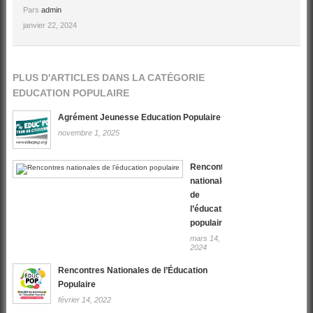
Pars
admin
janvier 22, 2024
PLUS D'ARTICLES DANS LA CATÉGORIE
EDUCATION POPULAIRE
Agrément Jeunesse Education Populaire
novembre 1, 2025
Rencontres
nationales
de
l’éducation
populaire
mars 14,
2024
Rencontres Nationales de l’Éducation
Populaire
février 14, 2022